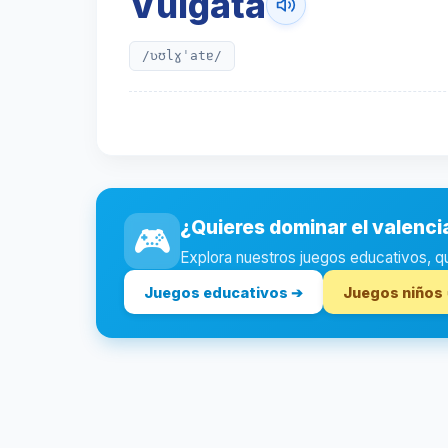
Vulgata
/ʋʊlɣˈatɐ/
¿Quieres dominar el valenc
🎮
Explora nuestros juegos educativos, quiz
Juegos educativos ➔
Juegos niños 