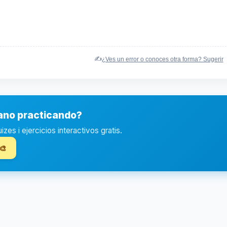
✍️
¿Ves un error o conoces otra forma? Sugerir
iano practicando?
es i ejercicios interactivos gratis.
🎨