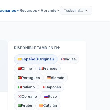
cionarios
Recursos
Aprende
Traducir al...
DISPONIBLE TAMBIÉN EN:
Español (Original)
Inglés
Chino
Francés
Portugués
Alemán
Italiano
Japonés
Coreano
Ruso
Árabe
Catalán