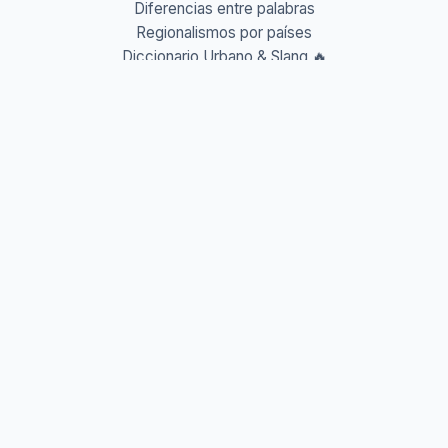
Diferencias entre palabras
Regionalismos por países
Diccionario Urbano & Slang 🔥
Abreviaturas A-Z
Acrónimos y Siglas
Gentilicios del mundo
Prefijos y Sufijos
Aprende idiomas
Aprende Vocabulario
Aprender inglés
Aprender francés
Aprender alemán
Aprender italiano
Aprender portugués