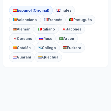
Español (Original)
Inglés
Valenciano
Francés
Portugués
Alemán
Italiano
Japonés
Coreano
Ruso
Árabe
Catalán
Gallego
Euskera
Guaraní
Quechua