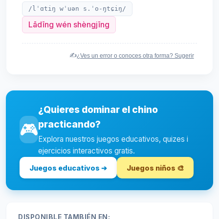
/lˈɑtiŋ wˈuən s.ˈo-ŋtɕiŋ/
Lādīng wén shèngjīng
✍️
¿Ves un error o conoces otra forma? Sugerir
¿Quieres dominar el chino
practicando?
🎮
Explora nuestros juegos educativos, quizes i
ejercicios interactivos gratis.
Juegos educativos ➔
Juegos niños 🎨
DISPONIBLE TAMBIÉN EN: