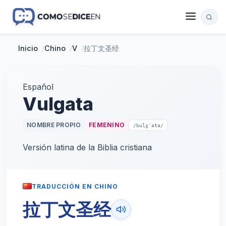
Inicio
/
Chino
/
V
/
拉丁文圣经
Español
Vulgata
NOMBRE PROPIO
FEMENINO
/bulɣˈata/
Versión latina de la Biblia cristiana
TRADUCCIÓN EN CHINO
拉丁文圣经