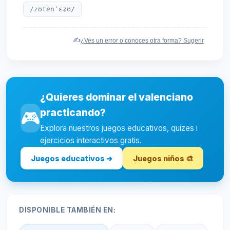
/zʊtɐnˈɛʑʊ/
✍️
¿Ves un error o conoces otra forma? Sugerir
¿Quieres dominar el valenciano
practicando?
🎮
Explora nuestros juegos educativos, quizes i
ejercicios interactivos gratis.
Juegos educativos ➔
Juegos niños 🎨
DISPONIBLE TAMBIÉN EN: