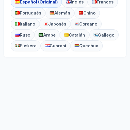
Español (Original)
Inglés
Francés
Portugués
Alemán
Chino
Italiano
Japonés
Coreano
Ruso
Árabe
Catalán
Gallego
Euskera
Guaraní
Quechua