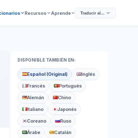
cionarios
Recursos
Aprende
Traducir al...
DISPONIBLE TAMBIÉN EN:
Español (Original)
Inglés
Francés
Portugués
Alemán
Chino
Italiano
Japonés
Coreano
Ruso
Árabe
Catalán