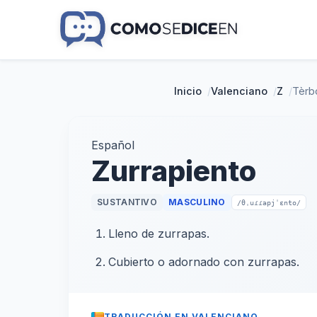
Inicio
/
Valenciano
/
Z
/
Tèrb
Español
Zurrapiento
SUSTANTIVO
MASCULINO
/θˌuɾɾapjˈɛnto/
Lleno de zurrapas.
Cubierto o adornado con zurrapas.
TRADUCCIÓN EN VALENCIANO