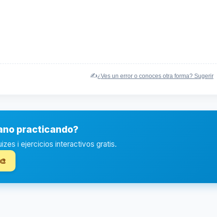
✍️
¿Ves un error o conoces otra forma? Sugerir
iano practicando?
es i ejercicios interactivos gratis.
🎨