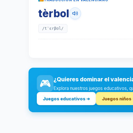
tèrbol
/tˈɛrβʊl/
¿Quieres dominar el valenc
🎮
Explora nuestros juegos educativos, quiz
Juegos educativos ➔
Juegos niños 