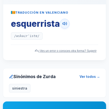
TRADUCCIÓN EN VALENCIANO
esquerrista
/əskəɾrˈistɐ/
✍️
¿Ves un error o conoces otra forma? Sugerir
Sinónimos de Zurda
Ver todos →
siniestra