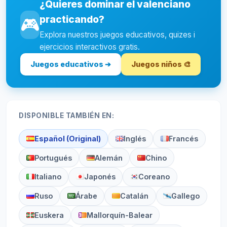
¿Quieres dominar el valenciano
practicando?
🎮
Explora nuestros juegos educativos, quizes i
ejercicios interactivos gratis.
Juegos educativos ➔
Juegos niños 🎨
DISPONIBLE TAMBIÉN EN:
Español (Original)
Inglés
Francés
Portugués
Alemán
Chino
Italiano
Japonés
Coreano
Ruso
Árabe
Catalán
Gallego
Euskera
Mallorquín-Balear