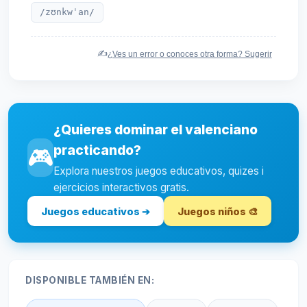
/zʊnkwˈan/
✍️
¿Ves un error o conoces otra forma? Sugerir
¿Quieres dominar el valenciano
practicando?
🎮
Explora nuestros juegos educativos, quizes i
ejercicios interactivos gratis.
Juegos educativos ➔
Juegos niños 🎨
DISPONIBLE TAMBIÉN EN: