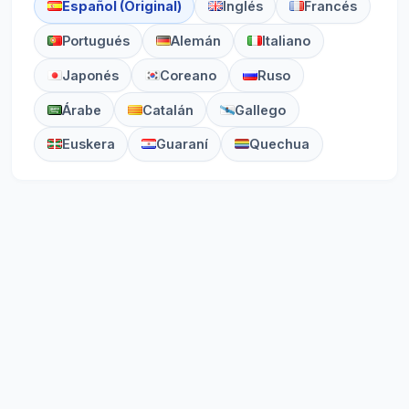
Español (Original)
Inglés
Francés
Portugués
Alemán
Italiano
Japonés
Coreano
Ruso
Árabe
Catalán
Gallego
Euskera
Guaraní
Quechua