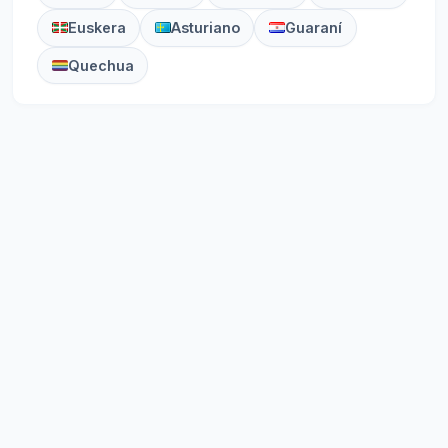
Euskera
Asturiano
Guaraní
Quechua