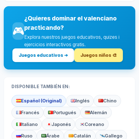
¿Quieres dominar el valenciano
practicando?
🎮
Explora nuestros juegos educativos, quizes i
ejercicios interactivos gratis.
Juegos educativos ➔
Juegos niños 🎨
DISPONIBLE TAMBIÉN EN:
Español (Original)
Inglés
Chino
Francés
Portugués
Alemán
Italiano
Japonés
Coreano
Ruso
Árabe
Catalán
Gallego