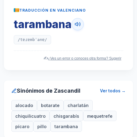
TRADUCCIÓN EN VALENCIANO
tarambana
/tɐɾɐmbˈanɐ/
✍️
¿Ves un error o conoces otra forma? Sugerir
Sinónimos de Zascandil
Ver todos →
alocado
botarate
charlatán
chiquilicuatro
chisgarabís
mequetrefe
pícaro
pillo
tarambana