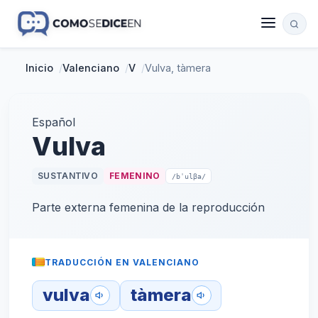
Inicio
/
Valenciano
/
V
/
Vulva, tàmera
Español
Vulva
SUSTANTIVO
FEMENINO
/bˈulβa/
Parte externa femenina de la reproducción
TRADUCCIÓN EN VALENCIANO
vulva
tàmera