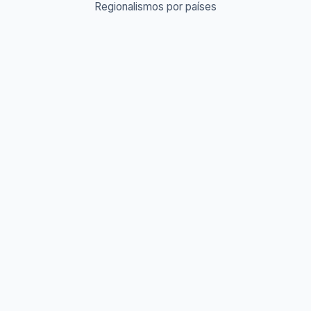
Regionalismos por países
Diccionario Urbano & Slang 🔥
Abreviaturas A-Z
Acrónimos y Siglas
Gentilicios del mundo
Prefijos y Sufijos
Aprende idiomas
Aprende Vocabulario
Aprender inglés
Aprender francés
Aprender alemán
Aprender italiano
Aprender portugués