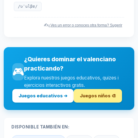
/ʋˈulβɐ/
✍️
¿Ves un error o conoces otra forma? Sugerir
¿Quieres dominar el valenciano
practicando?
🎮
Explora nuestros juegos educativos, quizes i
ejercicios interactivos gratis.
Juegos educativos ➔
Juegos niños 🎨
DISPONIBLE TAMBIÉN EN: