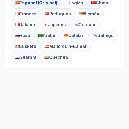
Español (Original)
Inglés
Chino
Francés
Portugués
Alemán
Italiano
Japonés
Coreano
Ruso
Árabe
Catalán
Gallego
Euskera
Mallorquín-Balear
Guaraní
Quechua