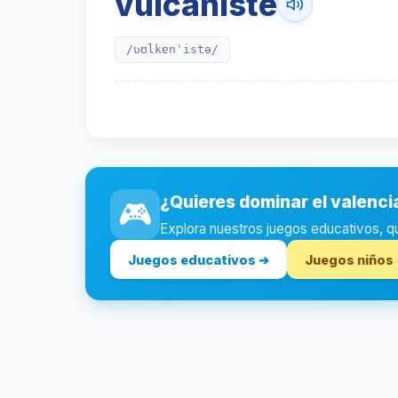
vulcaniste
/ʋʊlkɐnˈistə/
¿Quieres dominar el valenc
🎮
Explora nuestros juegos educativos, quiz
Juegos educativos ➔
Juegos niños 