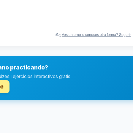
✍️
¿Ves un error o conoces otra forma? Sugerir
iano practicando?
es i ejercicios interactivos gratis.
🎨