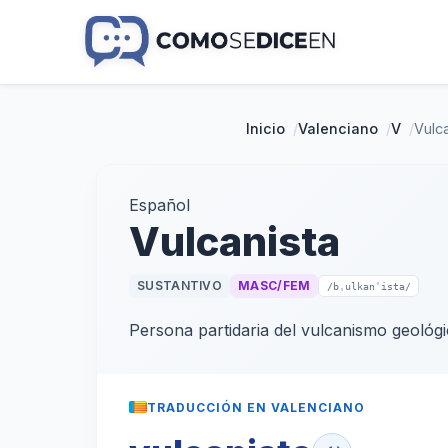
Inicio
/
Valenciano
/
V
/
Vulc
Español
Vulcanista
SUSTANTIVO
MASC/FEM
/bˌulkanˈista/
Persona partidaria del vulcanismo geológi
TRADUCCIÓN EN VALENCIANO