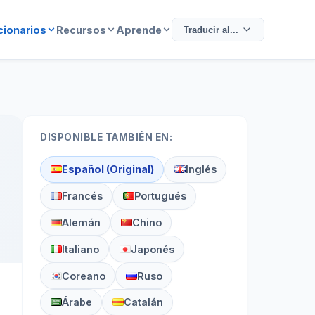
cionarios
Recursos
Aprende
Traducir al...
DISPONIBLE TAMBIÉN EN:
Español (Original)
Inglés
Francés
Portugués
Alemán
Chino
Italiano
Japonés
Coreano
Ruso
Árabe
Catalán