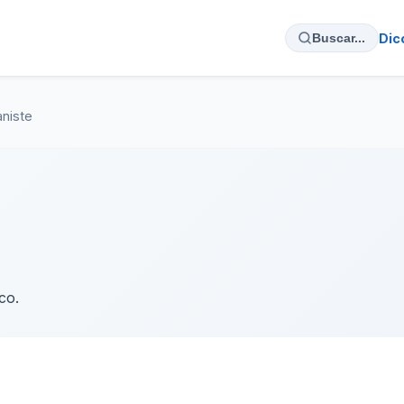
Dic
Buscar...
aniste
co.