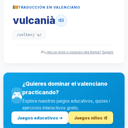
TRADUCCIÓN EN VALENCIANO
vulcanià
/ʋʊlkɐnjˈa/
✍️
¿Ves un error o conoces otra forma? Sugerir
¿Quieres dominar el valenciano
practicando?
🎮
Explora nuestros juegos educativos, quizes i
ejercicios interactivos gratis.
Juegos educativos ➔
Juegos niños 🎨