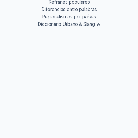
Refranes populares
Diferencias entre palabras
Regionalismos por países
Diccionario Urbano & Slang 🔥
Abreviaturas A-Z
Acrónimos y Siglas
Gentilicios del mundo
Prefijos y Sufijos
Aprende idiomas
Aprende Vocabulario
Aprender inglés
Aprender francés
Aprender alemán
Aprender italiano
Aprender portugués