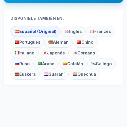
DISPONIBLE TAMBIÉN EN:
Español (Original)
Inglés
Francés
Portugués
Alemán
Chino
Italiano
Japonés
Coreano
Ruso
Árabe
Catalán
Gallego
Euskera
Guaraní
Quechua