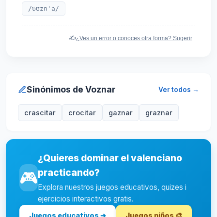
/ʋʊznˈa/
✍️
¿Ves un error o conoces otra forma? Sugerir
Sinónimos de Voznar
Ver todos →
crascitar
crocitar
gaznar
graznar
¿Quieres dominar el valenciano
practicando?
🎮
Explora nuestros juegos educativos, quizes i
ejercicios interactivos gratis.
Juegos educativos ➔
Juegos niños 🎨