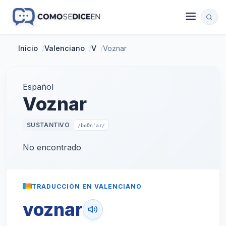
Inicio
/
Valenciano
/
V
/
Voznar
Español
Voznar
SUSTANTIVO
/boθnˈaɾ/
No encontrado
TRADUCCIÓN EN VALENCIANO
voznar