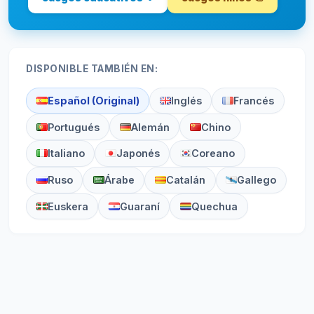
DISPONIBLE TAMBIÉN EN:
Español (Original)
Inglés
Francés
Portugués
Alemán
Chino
Italiano
Japonés
Coreano
Ruso
Árabe
Catalán
Gallego
Euskera
Guaraní
Quechua