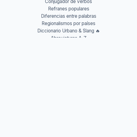
Conjugador de verbos
Refranes populares
Diferencias entre palabras
Regionalismos por países
Diccionario Urbano & Slang 🔥
Abreviaturas A-Z
Acrónimos y Siglas
Gentilicios del mundo
Prefijos y Sufijos
Aprende idiomas
Aprende Vocabulario
Aprender inglés
Aprender francés
Aprender alemán
Aprender italiano
Aprender portugués