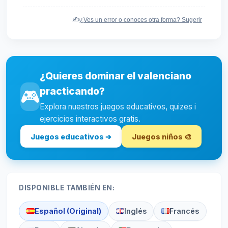
✍️
¿Ves un error o conoces otra forma? Sugerir
¿Quieres dominar el valenciano
practicando?
🎮
Explora nuestros juegos educativos, quizes i
ejercicios interactivos gratis.
Juegos educativos ➔
Juegos niños 🎨
DISPONIBLE TAMBIÉN EN:
Español (Original)
Inglés
Francés