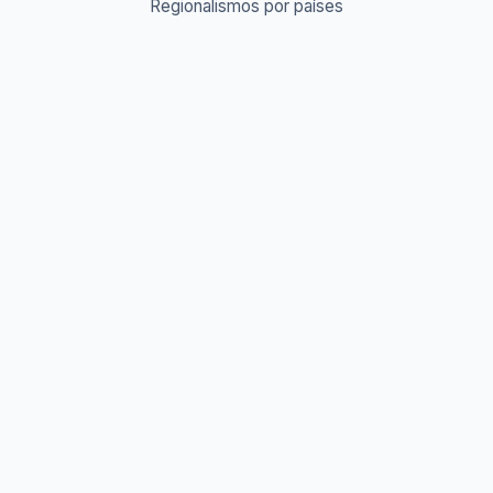
Regionalismos por países
Diccionario Urbano & Slang 🔥
Abreviaturas A-Z
Acrónimos y Siglas
Gentilicios del mundo
Prefijos y Sufijos
Aprende idiomas
Aprende Vocabulario
Aprender inglés
Aprender francés
Aprender alemán
Aprender italiano
Aprender portugués