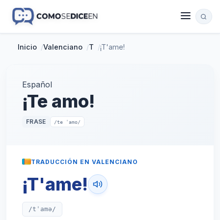
Inicio
/
Valenciano
/
T
/
¡T'ame!
Español
¡Te amo!
FRASE
/te ˈamo/
TRADUCCIÓN EN VALENCIANO
¡T'ame!
/tˈamə/