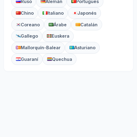
Ruso
Alemán
Portugués
Chino
Italiano
Japonés
Coreano
Árabe
Catalán
Gallego
Euskera
Mallorquín-Balear
Asturiano
Guaraní
Quechua