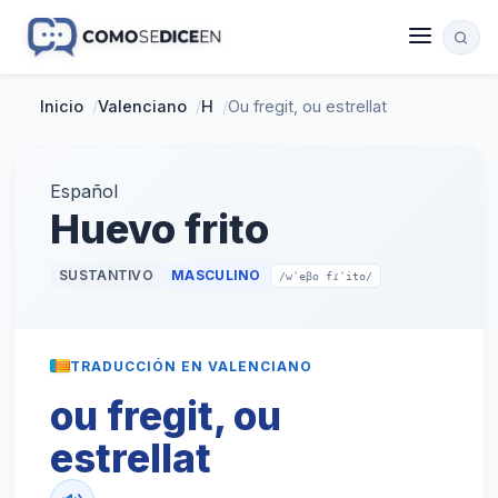
Inicio
/
Valenciano
/
H
/
Ou fregit, ou estrellat
Español
Huevo frito
SUSTANTIVO
MASCULINO
/wˈeβo fɾˈito/
TRADUCCIÓN EN VALENCIANO
ou fregit, ou
estrellat