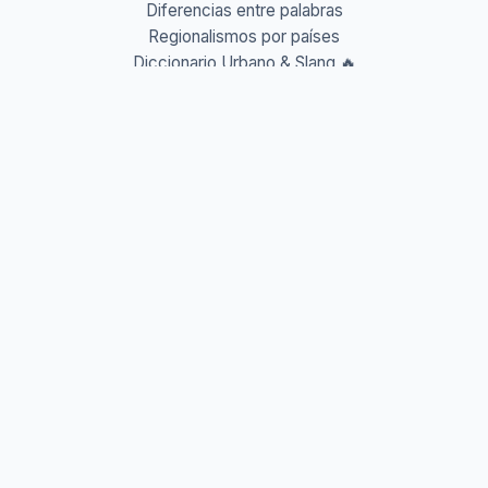
Diferencias entre palabras
Regionalismos por países
Diccionario Urbano & Slang 🔥
Abreviaturas A-Z
Acrónimos y Siglas
Gentilicios del mundo
Prefijos y Sufijos
Aprende idiomas
Aprende Vocabulario
Aprender inglés
Aprender francés
Aprender alemán
Aprender italiano
Aprender portugués