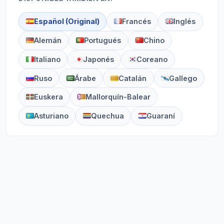
Español (Original)
Francés
Inglés
Alemán
Portugués
Chino
Italiano
Japonés
Coreano
Ruso
Árabe
Catalán
Gallego
Euskera
Mallorquín-Balear
Asturiano
Quechua
Guaraní