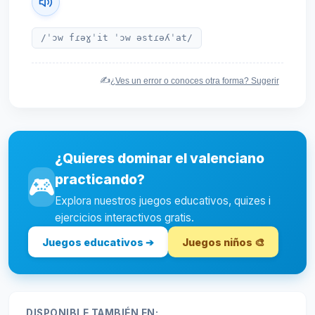
/ˈɔw fɾəɣˈit ˈɔw əstɾəʎˈat/
✍️
¿Ves un error o conoces otra forma? Sugerir
¿Quieres dominar el valenciano
practicando?
🎮
Explora nuestros juegos educativos, quizes i
ejercicios interactivos gratis.
Juegos educativos ➔
Juegos niños 🎨
DISPONIBLE TAMBIÉN EN: