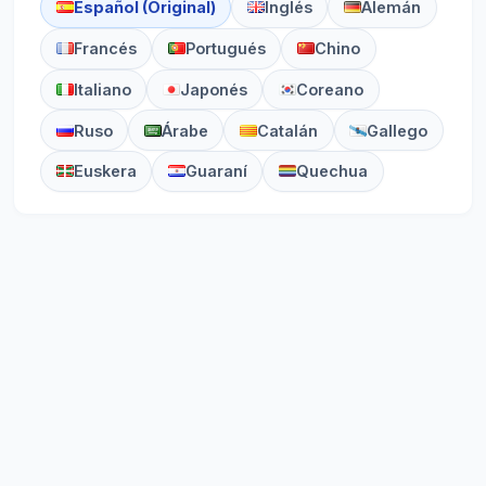
Español (Original)
Inglés
Alemán
Francés
Portugués
Chino
Italiano
Japonés
Coreano
Ruso
Árabe
Catalán
Gallego
Euskera
Guaraní
Quechua