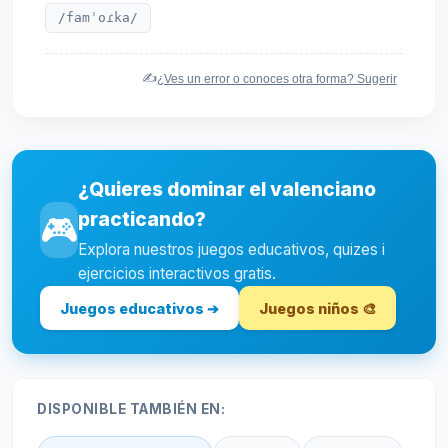
/famˈoɾka/
✍️
¿Ves un error o conoces otra forma? Sugerir
¿Quieres dominar el valenciano
practicando?
🎮
Explora nuestros juegos educativos, quizes i
ejercicios interactivos gratis.
Juegos educativos ➔
Juegos niños 🎨
DISPONIBLE TAMBIÉN EN: