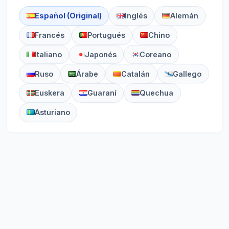
Español (Original)
Inglés
Alemán
Francés
Portugués
Chino
Italiano
Japonés
Coreano
Ruso
Árabe
Catalán
Gallego
Euskera
Guaraní
Quechua
Asturiano