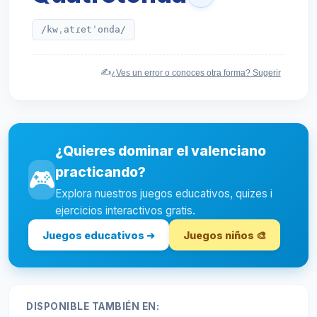
/kwˌatɾetˈonda/
✍️
¿Ves un error o conoces otra forma? Sugerir
¿Quieres dominar el valenciano
practicando?
🎮
Explora nuestros juegos educativos, quizes i
ejercicios interactivos gratis.
Juegos educativos ➔
Juegos niños 🎨
DISPONIBLE TAMBIÉN EN: