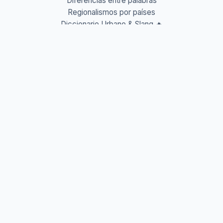
Diferencias entre palabras
Regionalismos por países
Diccionario Urbano & Slang 🔥
Abreviaturas A-Z
Acrónimos y Siglas
Gentilicios del mundo
Prefijos y Sufijos
Aprende idiomas
Aprende Vocabulario
Aprender inglés
Aprender francés
Aprender alemán
Aprender italiano
Aprender portugués