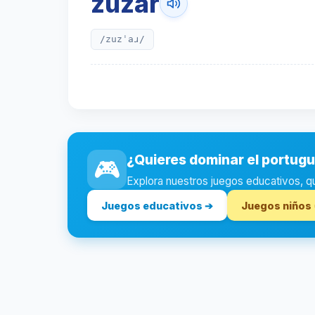
zuzar
/zuzˈaɹ/
¿Quieres dominar el portug
🎮
Explora nuestros juegos educativos, quiz
Juegos educativos ➔
Juegos niños 