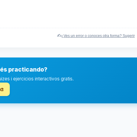
✍️
¿Ves un error o conoces otra forma? Sugerir
ués practicando?
es i ejercicios interactivos gratis.
🎨