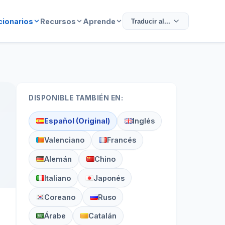
cionarios
Recursos
Aprende
Traducir al...
DISPONIBLE TAMBIÉN EN:
Español (Original)
Inglés
Valenciano
Francés
Alemán
Chino
Italiano
Japonés
Coreano
Ruso
Árabe
Catalán