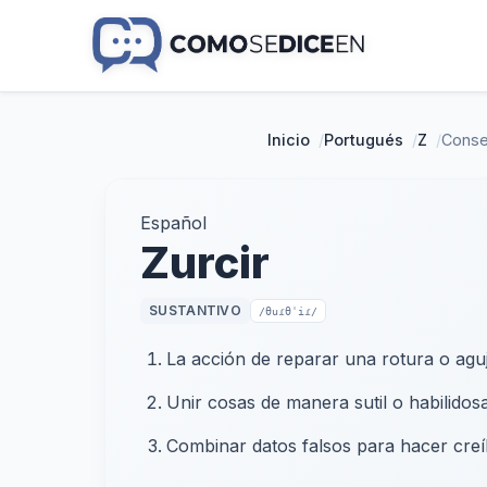
Inicio
/
Portugués
/
Z
/
Conse
Español
Zurcir
SUSTANTIVO
/θuɾθˈiɾ/
La acción de reparar una rotura o aguj
Unir cosas de manera sutil o habilidosa
Combinar datos falsos para hacer creíb