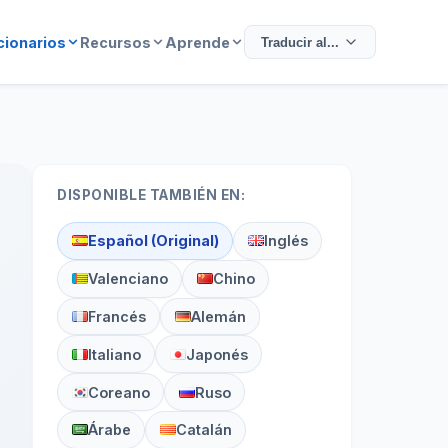
cionarios
Recursos
Aprende
Traducir al...
DISPONIBLE TAMBIÉN EN:
Español (Original)
Inglés
Valenciano
Chino
Francés
Alemán
Italiano
Japonés
Coreano
Ruso
Árabe
Catalán