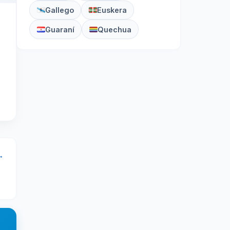
Gallego
Euskera
Guaraní
Quechua
→