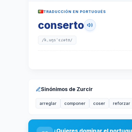
TRADUCCIÓN EN PORTUGUÉS
conserto
/kˌuŋsˈɛɾətʊ/
Sinónimos de Zurcir
arreglar
componer
coser
reforzar
¿Quieres dominar el portug