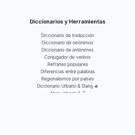
Diccionarios y Herramientas
Diccionario de traducción
Diccionario de sinónimos
Diccionario de antónimos
Conjugador de verbos
Refranes populares
Diferencias entre palabras
Regionalismos por países
Diccionario Urbano & Slang 🔥
Abreviaturas A-Z
Acrónimos y Siglas
Gentilicios del mundo
Prefijos y Sufijos
Aprende idiomas