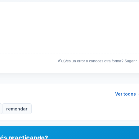
✍️
¿Ves un error o conoces otra forma? Sugerir
Ver todos 
remendar
ués practicando?