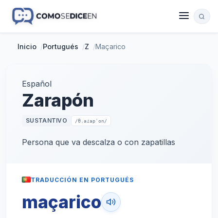
Inicio
/
Portugués
/
Z
/
Maçarico
Español
Zarapón
SUSTANTIVO
/θˌaɾapˈon/
Persona que va descalza o con zapatillas
TRADUCCIÓN EN PORTUGUÉS
maçarico