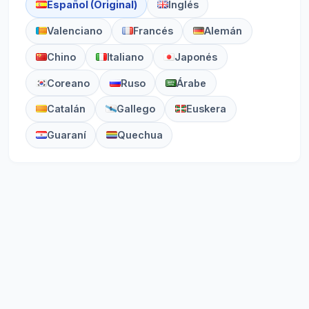
Español (Original)
Inglés
Valenciano
Francés
Alemán
Chino
Italiano
Japonés
Coreano
Ruso
Árabe
Catalán
Gallego
Euskera
Guaraní
Quechua