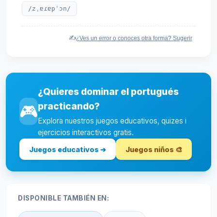
/zˌɐɾɐpˈɔn/
✍️
¿Ves un error o conoces otra forma? Sugerir
¿Quieres dominar el portugués
practicando?
🎮
Explora nuestros juegos educativos, quizes i
ejercicios interactivos gratis.
Juegos educativos ➔
Juegos niños 🎨
DISPONIBLE TAMBIÉN EN: