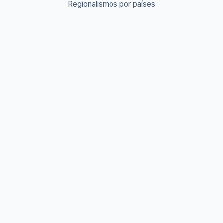
Regionalismos por países
Diccionario Urbano & Slang 🔥
Abreviaturas A-Z
Acrónimos y Siglas
Gentilicios del mundo
Prefijos y Sufijos
Aprende idiomas
Aprende Vocabulario
Aprender inglés
Aprender francés
Aprender alemán
Aprender italiano
Aprender portugués