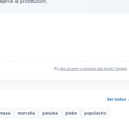
ejerce la prostitución.
✍️
¿Ves un error o conoces otra forma? Sugerir
Ver todos 
masa
morralla
patulea
plebe
populacho