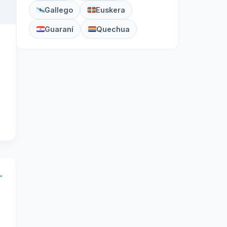
Gallego
Euskera
Guaraní
Quechua
→