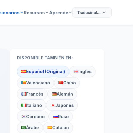
cionarios
Recursos
Aprende
Traducir al...
DISPONIBLE TAMBIÉN EN:
Español (Original)
Inglés
Valenciano
Chino
Francés
Alemán
Italiano
Japonés
Coreano
Ruso
Árabe
Catalán