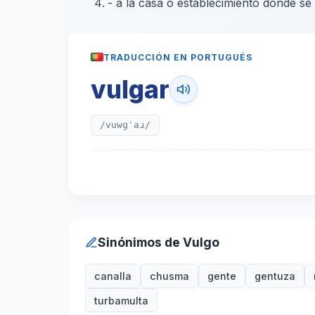
- a la casa o establecimiento donde se 
TRADUCCIÓN EN PORTUGUÉS
vulgar
/vuwɡˈaɹ/
Sinónimos de Vulgo
canalla
chusma
gente
gentuza
turbamulta