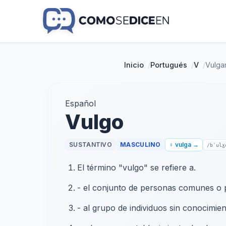
Inicio
/
Portugués
/
V
/
Vulga
Español
Vulgo
SUSTANTIVO
MASCULINO
♀ vulga →
/bˈulɣ
El término "vulgo" se refiere a.
- el conjunto de personas comunes o 
- al grupo de individuos sin conocimie