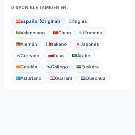
DISPONIBLE TAMBIÉN EN:
Español (Original)
Inglés
Valenciano
Chino
Francés
Alemán
Italiano
Japonés
Coreano
Ruso
Árabe
Catalán
Gallego
Euskera
Asturiano
Guaraní
Quechua