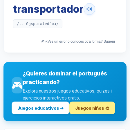
transportador
/tɹˌɐ̃ŋspuɾətɐdˈoɹ/
✍️
¿Ves un error o conoces otra forma? Sugerir
¿Quieres dominar el portugués
practicando?
🎮
Explora nuestros juegos educativos, quizes i
ejercicios interactivos gratis.
Juegos educativos ➔
Juegos niños 🎨