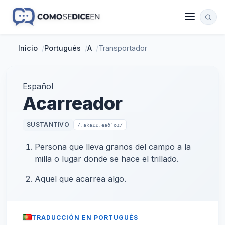
Inicio
/
Portugués
/
A
/
Transportador
Español
Acarreador
SUSTANTIVO
/ˌakaɾɾˌeaðˈoɾ/
Persona que lleva granos del campo a la
milla o lugar donde se hace el trillado.
Aquel que acarrea algo.
TRADUCCIÓN EN PORTUGUÉS