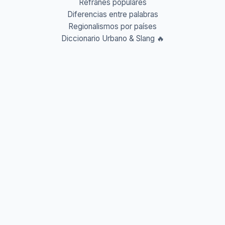
Refranes populares
Diferencias entre palabras
Regionalismos por países
Diccionario Urbano & Slang 🔥
Abreviaturas A-Z
Acrónimos y Siglas
Gentilicios del mundo
Prefijos y Sufijos
Aprende idiomas
Aprende Vocabulario
Aprender inglés
Aprender francés
Aprender alemán
Aprender italiano
Aprender portugués