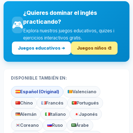
¿Quieres dominar el inglés
practicando?
🎮
Explora nuestros juegos educativos, quizes i
ejercicios interactivos gratis.
Juegos educativos ➔
Juegos niños 🎨
DISPONIBLE TAMBIÉN EN:
Español (Original)
Valenciano
Chino
Francés
Portugués
Alemán
Italiano
Japonés
Coreano
Ruso
Árabe