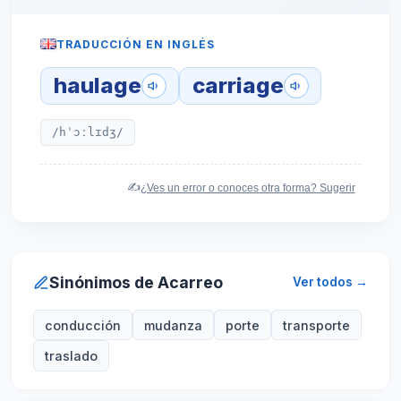
TRADUCCIÓN EN INGLÉS
haulage
carriage
/hˈɔːlɪdʒ/
✍️
¿Ves un error o conoces otra forma? Sugerir
Sinónimos de Acarreo
Ver todos →
conducción
mudanza
porte
transporte
traslado