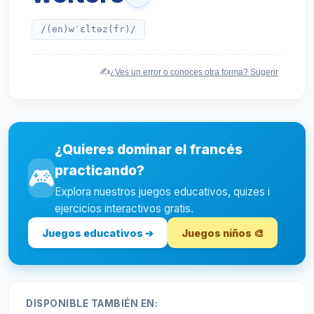
/(en)wˈɛltəz(fr)/
✍️
¿Ves un error o conoces otra forma? Sugerir
¿Quieres dominar el francés
practicando?
🎮
Explora nuestros juegos educativos, quizes i
ejercicios interactivos gratis.
Juegos educativos ➔
Juegos niños 🎨
DISPONIBLE TAMBIÉN EN: