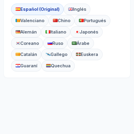
Español (Original)
Inglés
Valenciano
Chino
Portugués
Alemán
Italiano
Japonés
Coreano
Ruso
Árabe
Catalán
Gallego
Euskera
Guaraní
Quechua