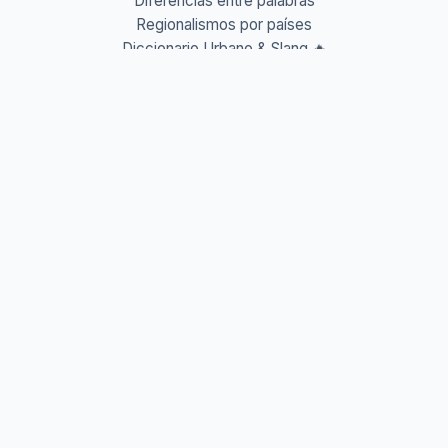
Diferencias entre palabras
Regionalismos por países
Diccionario Urbano & Slang 🔥
Abreviaturas A-Z
Acrónimos y Siglas
Gentilicios del mundo
Prefijos y Sufijos
Aprende idiomas
Aprende Vocabulario
Aprender inglés
Aprender francés
Aprender alemán
Aprender italiano
Aprender portugués