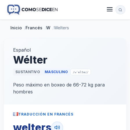
Inicio
/
Francés
/
W
/
Welters
Español
Wélter
SUSTANTIVO
MASCULINO
/wˈelteɾ/
Peso máximo en boxeo de 66-72 kg para
hombres
TRADUCCIÓN EN FRANCÉS
welters