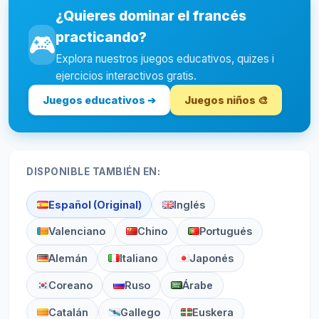
¿Quieres dominar el francés
practicando?
🎮
Explora nuestros juegos educativos, quizes i
ejercicios interactivos gratis.
Juegos educativos ➔
Juegos niños 🎨
DISPONIBLE TAMBIÉN EN:
Español (Original)
Inglés
Valenciano
Chino
Portugués
Alemán
Italiano
Japonés
Coreano
Ruso
Árabe
Catalán
Gallego
Euskera