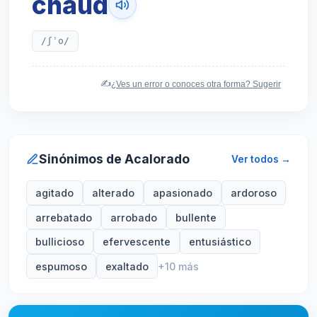
chaud
/ʃˈo/
✍️
¿Ves un error o conoces otra forma? Sugerir
Sinónimos de Acalorado
Ver todos →
agitado
alterado
apasionado
ardoroso
arrebatado
arrobado
bullente
bullicioso
efervescente
entusiástico
espumoso
exaltado
+10 más