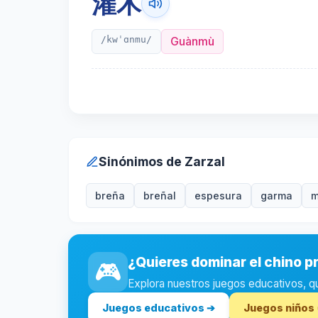
灌木
/kwˈɑnmu/
Guànmù
Sinónimos de Zarzal
breña
breñal
espesura
garma
m
¿Quieres dominar el chino p
🎮
Explora nuestros juegos educativos, quiz
Juegos educativos ➔
Juegos niños 