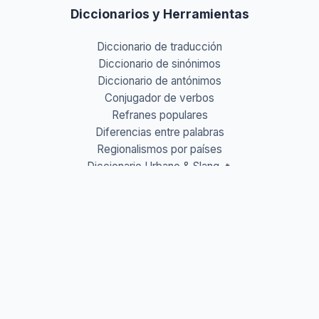
Diccionarios y Herramientas
Diccionario de traducción
Diccionario de sinónimos
Diccionario de antónimos
Conjugador de verbos
Refranes populares
Diferencias entre palabras
Regionalismos por países
Diccionario Urbano & Slang 🔥
Abreviaturas A-Z
Acrónimos y Siglas
Gentilicios del mundo
Prefijos y Sufijos
Aprende idiomas