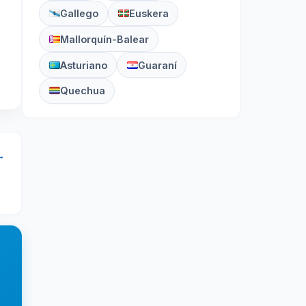
Gallego
Euskera
Mallorquín-Balear
Asturiano
Guaraní
Quechua
→