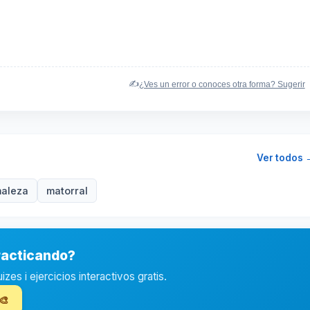
✍️
¿Ves un error o conoces otra forma? Sugerir
Ver todos 
aleza
matorral
racticando?
es i ejercicios interactivos gratis.
🎨