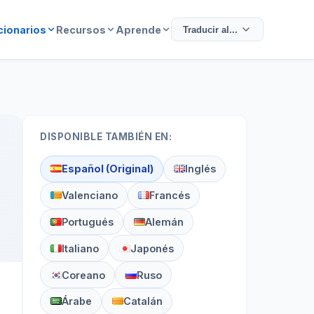
cionarios
Recursos
Aprende
Traducir al...
DISPONIBLE TAMBIÉN EN:
Español (Original)
Inglés
Valenciano
Francés
Portugués
Alemán
Italiano
Japonés
Coreano
Ruso
Árabe
Catalán