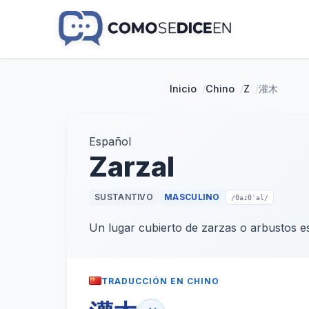
Inicio
/
Chino
/
Z
/
灌木
Español
Zarzal
SUSTANTIVO
MASCULINO
/θaɾθˈal/
Un lugar cubierto de zarzas o arbustos e
TRADUCCIÓN EN CHINO