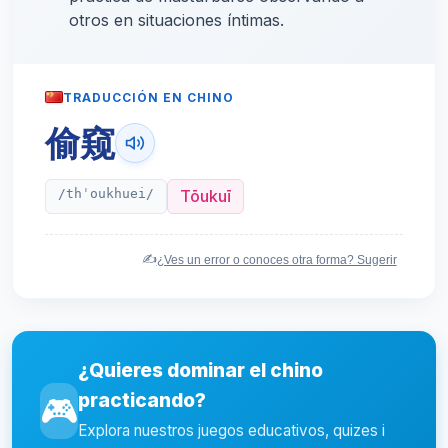
otros en situaciones íntimas.
TRADUCCIÓN EN CHINO
偷窥
/thˈoukhuei/
Tōukuī
✍️
¿Ves un error o conoces otra forma? Sugerir
¿Quieres dominar el chino
practicando?
🎮
Explora nuestros juegos educativos, quizes i