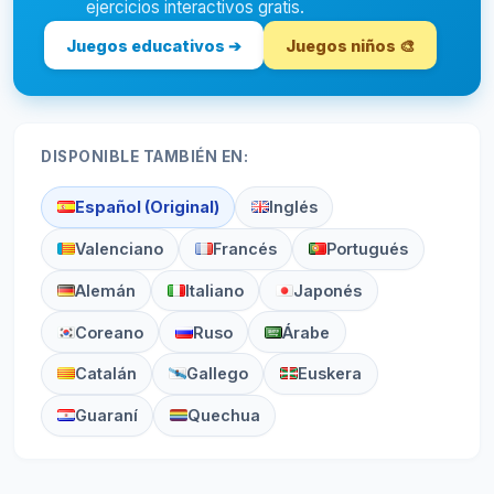
ejercicios interactivos gratis.
Juegos educativos ➔
Juegos niños 🎨
DISPONIBLE TAMBIÉN EN:
Español (Original)
Inglés
Valenciano
Francés
Portugués
Alemán
Italiano
Japonés
Coreano
Ruso
Árabe
Catalán
Gallego
Euskera
Guaraní
Quechua