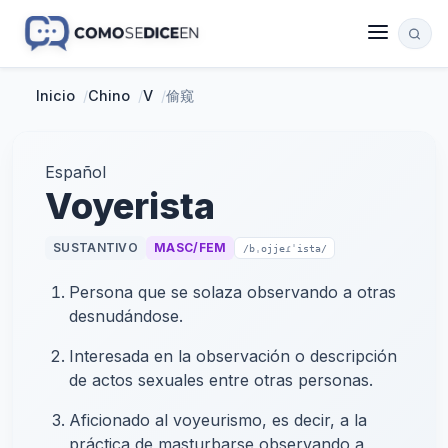
Inicio
/
Chino
/
V
/
偷窥
Español
Voyerista
SUSTANTIVO
MASC/FEM
/bˌojjeɾˈista/
Persona que se solaza observando a otras
desnudándose.
Interesada en la observación o descripción
de actos sexuales entre otras personas.
Aficionado al voyeurismo, es decir, a la
práctica de masturbarse observando a