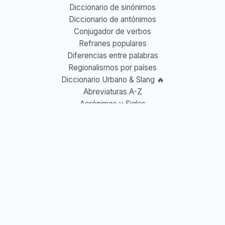
Diccionario de sinónimos
Diccionario de antónimos
Conjugador de verbos
Refranes populares
Diferencias entre palabras
Regionalismos por países
Diccionario Urbano & Slang 🔥
Abreviaturas A-Z
Acrónimos y Siglas
Gentilicios del mundo
Prefijos y Sufijos
Aprende idiomas
Aprende Vocabulario
Aprender inglés
Aprender francés
Aprender alemán